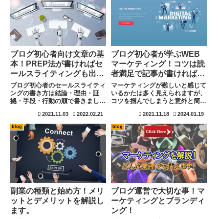
ブログ初心者向け文章の基
ブログ初心者が学ぶWEB
本！PREP法が書ければセ
マーケティング！コツは読
ールスライティングも出来
者満足で記事が書ければ売
る。
れる仕組みも達成！
ブログ初心者のセールスライティ
マーケティングが難しいと感じて
ングの書き方は結論・理由・証
いるかたは多く見えられますが、
拠・手段・行動の順で書きましょ
コツを掴んでしまうと意外と簡単
う。難しいと思うかもしれません
です。WEBマーケティングはサ
2021.11.03
2022.02.21
2021.11.18
2024.01.19
が、結論・理由・具体例・まとめ
イトを訪れる読者やユーザーの疑
の順で記事を書くPREP法で記事
問解決につながる様な問題定義と
blog
blog
を書く練習をしていれば、詳細の
解決法ができれば達成でします
内容を追加するだけで完成しま
よ。初心者のうちはマーケティン
す。影響力を身につけると更に効
グを後回しにしている傾向も多い
果大です。
ですが、イメージするだけで解決
します。
副業の種類と始め方！メリ
ブログ運営で大切な事！マ
ットとデメリットを解説し
ーケティングとブランディ
ます。
ング！