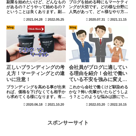
副業を始めたいけど、どんなもの
ブログを始める時にもマーケティ
があるの？どうやって始めるの？
ングが大切です。どの様な分野に
ということは良くあります。副業
人気があって、どｎ様なやり方に
自体が何か理解が出来ていない場
ニーズがあるのかを知っていれ
2021.04.28
2022.05.25
2020.07.31
2021.11.15
合もありますね。意外と副業は身
ば、ユーザーファーストで悩みを
近にあります。ここでは副業の種
解決する事も可能です。マーケテ
blog
blog
類とメリットとデメリット、さら
ィングは相手の事を考えて、その
には一部始め方も紹介していま
市場ニーズを知る事です。求めて
す。副業に興味があるかたは一度
いるものを提供する事ができれば
覗いてみてください。
自然と人気も集まりますよ。
正しいブランディングの考
会社員がブログに適してい
え方！マーティングとの違
る理由を紹介！会社で働い
いに注意！
ている不安を強みに変え
る！
ブランディングを高める事が出来
これから会社で働くけど馴染める
れば、価格を下げなくても相手か
かな？怖い先輩がいたらどうしよ
ら求めてくる様になります。有名
う？とこのような悩みは誰にでも
なブランド品は安売りも行いませ
あります。何度も転職を重ねても
2020.06.18
2021.10.20
2022.03.20
2022.10.15
んね。無駄な広告も使いません。
同じなんですよ。それでも会社で
ブランディングとマーケティング
働くことの厳しさとリフレッシュ
を間違えている人も多いため、違
の方法を身に付けておけば、心の
いを良く知りましょう。
準備と気持ちが途絶えることを抑
スポンサーサイト
えることも出来ます。不安を解消
するためには自分自身の成長が一
番の近道です。