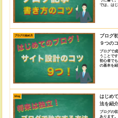
では、はじ
ブログ
ブログの始め方
９つの
ブログで成
うことです
初心者でも
の基本を紹
トの道筋も
はじめ
blog
法を紹
ブログの収
あります。