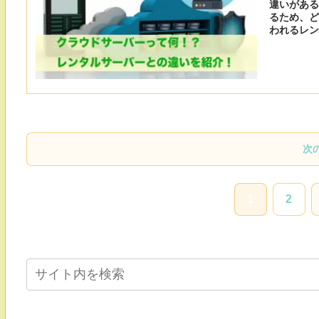
違いがある
るため、ど
われるレン
違いや役割
次
1
2