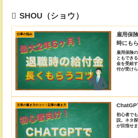
SHOU（ショウ）
雇用保
仕事の悩み
時にも
雇用保険の
ともできる
金を受給す
付が受けら
娠・病気な
Chat
文章の書き方のコツ！記事の書き方
初心者でも
説。ネタ探
が目指せま