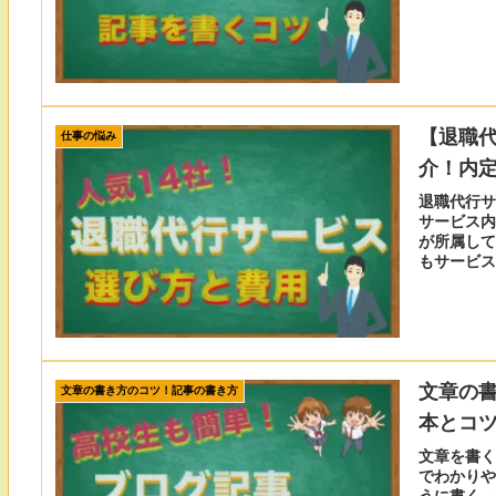
【退職代
仕事の悩み
介！内
退職代行サ
サービス内
が所属して
もサービス
職代行サー
文章の
文章の書き方のコツ！記事の書き方
本とコ
文章を書く
でわかりや
うに書く。