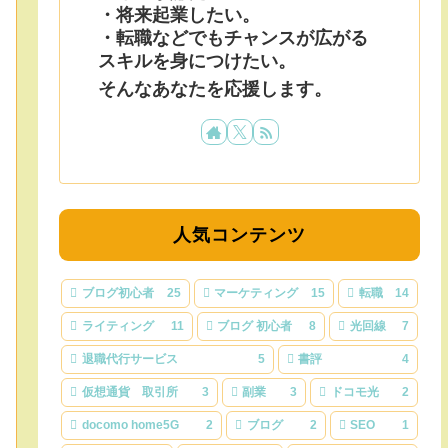
・将来起業したい。
・転職などでもチャンスが広がる
スキルを身につけたい。
そんなあなたを応援します。
人気コンテンツ
ブログ初心者
25
マーケティング
15
転職
14
ライティング
11
ブログ 初心者
8
光回線
7
退職代行サービス
5
書評
4
仮想通貨 取引所
3
副業
3
ドコモ光
2
docomo home5G
2
ブログ
2
SEO
1