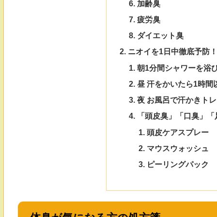
加齢臭
疲労臭
ダイエット臭
ニオイを1日中徹底予防
朝1分間シャワーを浴
昼 汗をかいたら1時間
夜 お風呂で汗かきト
「頭皮臭」「口臭」「
頭皮ケアスプレー
マウスウォッシュ
ピーリングパック