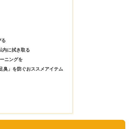
！
びる
以内に拭き取る
レーニングを
足臭」を防ぐおススメアイテム