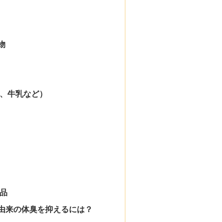
物
、牛乳など）
品
由来の体臭を抑えるには？