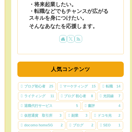
・将来起業したい。
・転職などでもチャンスが広がる
スキルを身につけたい。
そんなあなたを応援します。
人気コンテンツ
ブログ初心者
25
マーケティング
15
転職
14
ライティング
11
ブログ 初心者
8
光回線
7
退職代行サービス
5
書評
4
仮想通貨 取引所
3
副業
3
ドコモ光
2
docomo home5G
2
ブログ
2
SEO
1