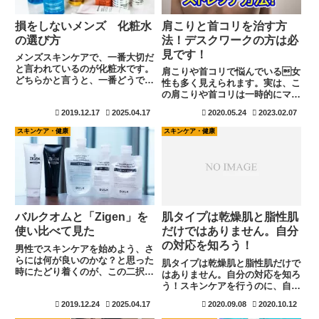
損をしないメンズ 化粧水
肩こりと首コリを治す方
の選び方
法！デスクワークの方は必
見です！
メンズスキンケアで、一番大切だ
と言われているのが化粧水です。
肩こりや首コリで悩んでいる女
どちらかと言うと、一番どうでも
性も多く見えられます。実は、こ
良いと思われがちですが、実は最
の肩こりや首コリは一時的にマッ
も大切な事なんですね。化粧水を
サージを行っても再発してしまい
2019.12.17
2025.04.17
2020.05.24
2023.02.07
選ぶ上で、損をしない選びかたを
ます。原因を治す事が必要です
考えて見ましょう。ポイントにな
が、意外と簡単にケアーできます
スキンケア・健康
スキンケア・健康
るのが保湿効果です。
よ。これからエアコンの季節にも
なります。今のうちから準備をし
ましょう。
バルクオムと「Zigen」を
肌タイプは乾燥肌と脂性肌
使い比べて見た
だけではありません。自分
の対応を知ろう！
男性でスキンケアを始めよう、さ
らには何が良いのかな？と思った
肌タイプは乾燥肌と脂性肌だけで
時にたどり着くのが、この二択で
はありません。自分の対応を知ろ
す。バルクオムとZigenは共に特
う！スキンケアを行うのに、自分
徴もあり甲乙つけがたいですね。
の肌タイプを知る事が大切です。
2019.12.24
2025.04.17
2020.09.08
2020.10.12
個人的にはバルクオムを使用して
スキンケアを行おうと思っても、
おりますが、スキンケア自体を知