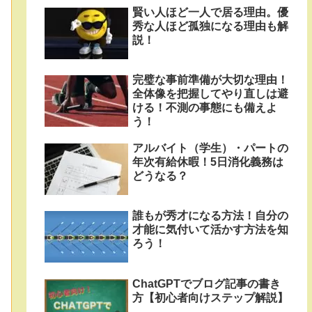
賢い人ほど一人で居る理由。優
秀な人ほど孤独になる理由も解
説！
完璧な事前準備が大切な理由！
全体像を把握してやり直しは避
ける！不測の事態にも備えよ
う！
アルバイト（学生）・パートの
年次有給休暇！5日消化義務は
どうなる？
誰もが秀才になる方法！自分の
才能に気付いて活かす方法を知
ろう！
ChatGPTでブログ記事の書き
方【初心者向けステップ解説】