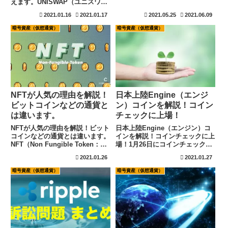
えます。UNISWAP（ユニスワッ
ぐ役割に期待されているブロック
プ）が2020年9月に話題沸騰とな
チェーン技術です。これからも発
2021.01.16
2021.01.17
2021.05.25
2021.06.09
りました。UNISWAP（ユニスワ
表されるニュースには注目です。
ップ）自体は交換所の名前です
暗号資産（仮想通貨）
暗号資産（仮想通貨）
が、なぜ大きな話題になったのか
というと、UNI...
NFTが人気の理由を解説！
日本上陸Engine（エンジ
ビットコインなどの通貨と
ン）コインを解説！コイン
は違います。
チェックに上場！
NFTが人気の理由を解説！ビット
日本上陸Engine（エンジン）コ
コインなどの通貨とは違います。
インを解説！コインチェックに上
NFT（Non Fungible Token：ノ
場！1月26日にコインチェックに
ン・ファンジブル・トークン）
Engine（エンジン）コインが上
2021.01.26
2021.01.27
が、徐々に人気を高めておりま
場しました。このEngine（エン
す。コインチェックでも、
ジン）コインは、ゲーム業界に特
暗号資産（仮想通貨）
暗号資産（仮想通貨）
EngineというNFTを1月26日から
化したトークンになります。
取り扱うと...
Engine（エンジ...