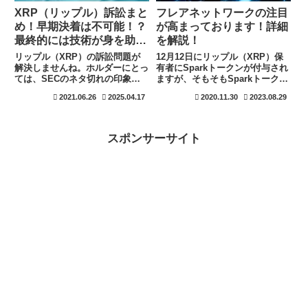
XRP（リップル）訴訟まと
フレアネットワークの注目
め！早期決着は不可能！？
が高まっております！詳細
最終的には技術が身を助け
を解説！
る。
リップル（XRP）の訴訟問題が
12月12日にリップル（XRP）保
解決しませんね。ホルダーにとっ
有者にSparkトークンが付与され
ては、SECのネタ切れの印象を
ますが、そもそもSparkトークン
受けますが、実際はどうなのでし
が何かを知らなければ活用も出来
2021.06.26
2025.04.17
2020.11.30
2023.08.29
ょうか。今後に注目ですが、現在
ませんね。Sparkトークンを知る
では大きな進展は見受けられませ
ためには、フレアネットワーク自
ん。今後には、特に注目です。
体を知っておくことも大切です。
スポンサーサイト