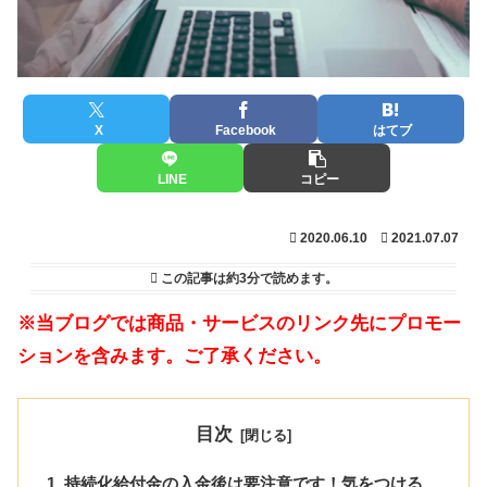
X
Facebook
はてブ
LINE
コピー
2020.06.10
2021.07.07
この記事は
約3分
で読めます。
※当ブログでは商品・サービスのリンク先にプロモー
ションを含みます。ご了承ください。
目次
持続化給付金の入金後は要注意です！気をつける