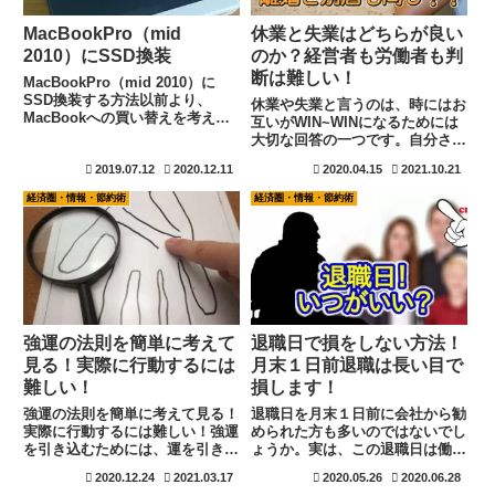
MacBookPro（mid
休業と失業はどちらが良い
2010）にSSD換装
のか？経営者も労働者も判
断は難しい！
MacBookPro（mid 2010）に
SSD換装する方法以前より、
休業や失業と言うのは、時にはお
MacBookへの買い替えを考えて
互いがWIN~WINになるためには
おりましたが、遂に購入しまし
大切な回答の一つです。自分さえ
た！友人が・・・そこで、友人か
良ければ良いと言う考えでは、歩
2019.07.12
2020.12.11
2020.04.15
2021.10.21
ら今まで使用していたと言うより
みよる事は難しいでしょう。お互
は、眠っていた
いに尊重し合う事が大切です。一
経済圏・情報・節約術
経済圏・情報・節約術
MacBookPro（mid 20...
見厳しい判断と思っても、実は最
も優しい判断であると言う事も少
なくありません。大切な事はお互
いの事を考える事です。
強運の法則を簡単に考えて
退職日で損をしない方法！
見る！実際に行動するには
月末１日前退職は長い目で
難しい！
損します！
強運の法則を簡単に考えて見る！
退職日を月末１日前に会社から勧
実際に行動するには難しい！強運
められた方も多いのではないでし
を引き込むためには、運を引き寄
ょうか。実は、この退職日は働く
せる行動が最も大切なことです
側から見ると損をしています。得
2020.12.24
2021.03.17
2020.05.26
2020.06.28
が、運を引き寄せる行動には、ど
をするのは社会保険料を負担して