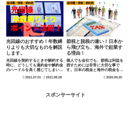
の様なことが大切なのでしょう。
いる会社だけですね。この様な形
経済圏・情報・節約術
経済圏・情報・節約術
これは、実際には誰でも気づいて
で退職日を変更する必要はありま
いますが、行動するレベルになる
せん。普通に締め日で退職を行い
と...
ましょう。
光回線のおすすめ！年数縛
節税と脱税の違い！日本か
りよりも大切なものを解説
ら飛び立ち、海外で起業す
します。
る理由！
光回線を契約するときや解約する
個人でも会社でも、節税は利益を
時に、どうしても違約金や解約金
残すためには非常に大切な事で
のハードルを高く感じてしまいま
す。日本の税金と海外の税金を比
すね。では、解約金や違約金がな
べると、税金に対しての意識が変
2021.07.01
2021.08.28
2020.09.20
い光回線を選べば全く問題はあり
わります。日本の税収システムを
ません。解約金や違約金がない光
理解すると、個人での節税に対す
回線の紹介と、実際に回線を利用
る考えも変わります。
する時に大切にすることも解説し
スポンサーサイト
ています。結論は、違約金が発生
しても、ポイント還元で問題はな
くなります。