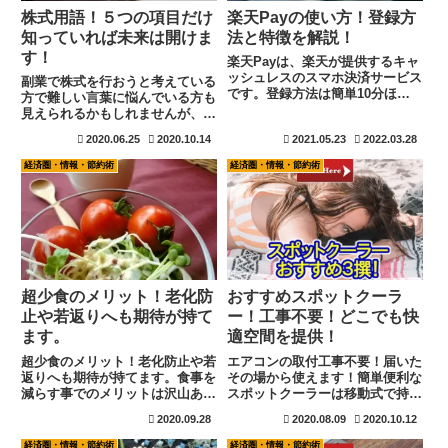
株式用語！５つの項目だけ
楽天Payの使い方！登録方
知っていれば未来は開けま
法と特徴を解説！
す！
楽天Payは、楽天が提供するキャ
ッシュレスのスマホ決済サービス
副業で株式を行おうと考えている
です。登録方法は簡単10分ほど
方で難しい言葉に悩んでいる方も
で終わります。登録方法から使用
見えられるかもしれませんが、５
方法、さらにPayPayとどちらが
つの魔法の言葉を覚えるだけで会
2020.06.25
2020.10.14
2021.05.23
2022.03.28
お得なのかまで説明。キャッシュ
社を理解する事が出来る様になり
レスの概要も良くわかりますよ。
ます。会社は投資に対して利益を
経済圏・情報・節約術
経済圏・情報・節約術
財布を持たない生活を始めて見ま
作ることが出来ているかが大きな
しょう。
ポイントです。成長する企業は必
ず最終的に利益を発生させます。
会社の財務事情を知れば、必ず解
ります。
超少食のメリット！老化防
おすすめスポットクーラ
止や若返りへも期待が持て
ー！工事不要！どこでも快
ます。
適空間を提供！
超少食のメリット！老化防止や若
エアコンの取付工事不要！届いた
返りへも期待が持てます。食事を
その場から使えます！簡単便利な
減らす事でのメリットは沢山あり
スポットクーラーは移動式で持ち
ます。少食で有名な芸能人も多く
運びにも便利！部屋のすべてにエ
2020.09.28
2020.08.09
2020.10.12
見えられますね。初めら、少食を
アコンを取り付ける必要もありま
行っていたと言うよりは、何とな
せん。壁に不要な穴を開ける必要
経済圏・情報・節約術
経済圏・情報・節約術