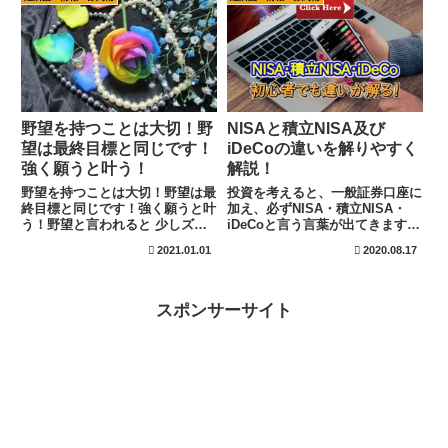
く少食の方が体調管理がしやすか
もありません。節電や熱中症対策
ったと初めた方も多いそうで
にもなりますよ！野外で使用する
す。...
事も可能です。
野望を持つことは大切！野
NISAと積立NISA及び
望は最終目標と同じです！
iDeCoの違いを解りやすく
強く願うと叶う！
解説！
野望を持つことは大切！野望は最
投資を考えると、一般証券口座に
終目標と同じです！強く願うと叶
加え、必ずNISA・積立NISA・
う！野望と言われると 少しズル
iDeCoと言う言葉が出てきます。
賢い 独裁化 野心家などの悪いイ
この口座の種類と特徴を知る事
2021.01.01
2020.08.17
メージを持つ方も見えられるかも
で、現在の資金や中長期で目指す
しれません。しかし、野望を最終
事によって、どの口座を選んだら
目標と言い換えてください。意味
良いのかを理解する事ができま
合いは全く同じですよ。 私の...
す。ポイントは手数料と税金、運
スポンサーサイト
用期間ですね。ギャンブルから投
資への第一歩へも役立ちます。