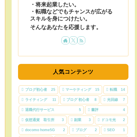
・将来起業したい。
・転職などでもチャンスが広がる
スキルを身につけたい。
そんなあなたを応援します。
人気コンテンツ
ブログ初心者
25
マーケティング
15
転職
14
ライティング
11
ブログ 初心者
8
光回線
7
退職代行サービス
5
書評
4
仮想通貨 取引所
3
副業
3
ドコモ光
2
docomo home5G
2
ブログ
2
SEO
1