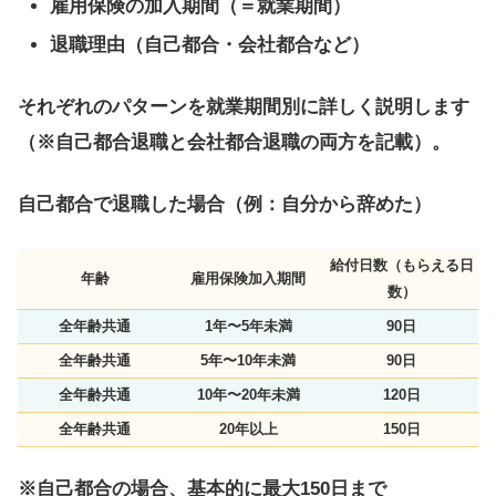
雇用保険の加入期間（＝就業期間）
退職理由（自己都合・会社都合など）
それぞれのパターンを就業期間別に詳しく説明します
（※自己都合退職と会社都合退職の両方を記載）。
自己都合で退職した場合（例：自分から辞めた）
給付日数（もらえる日
年齢
雇用保険加入期間
数）
全年齢共通
1年〜5年未満
90日
全年齢共通
5年〜10年未満
90日
全年齢共通
10年〜20年未満
120日
全年齢共通
20年以上
150日
※自己都合の場合、基本的に最大150日まで