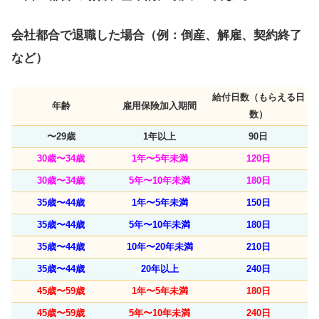
会社都合で退職した場合（例：倒産、解雇、契約終了
など）
給付日数（もらえる日
年齢
雇用保険加入期間
数）
〜29歳
1年以上
90日
30歳〜34歳
1年〜5年未満
120日
30歳〜34歳
5年〜10年未満
180日
35歳〜44歳
1年〜5年未満
150日
35歳〜44歳
5年〜10年未満
180日
35歳〜44歳
10年〜20年未満
210日
35歳〜44歳
20年以上
240日
45歳〜59歳
1年〜5年未満
180日
45歳〜59歳
5年〜10年未満
240日