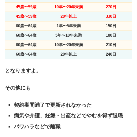
45歳〜59歳
10年〜20年未満
270日
45歳〜59歳
20年以上
330日
60歳〜64歳
1年〜5年未満
150日
60歳〜64歳
5年〜10年未満
180日
60歳〜64歳
10年〜20年未満
210日
60歳〜64歳
20年以上
240日
となりますよ。
その他にも
契約期間満了で更新されなかった
病気や介護、妊娠・出産などでやむを得ず退職
パワハラなどで離職