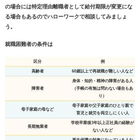
の場合には特定理由離職者として給付期限が変更にな
る場合もあるのでハローワークで相談してみましょ
う。
就職困難者の条件は
区分
例
高齢者
60歳以上で再就職が難しい人など
身体・知的・精神の障害がある人
障害者
（手帳の有無は問わない場合もあ
り）
母子家庭や父子家庭のひとり親で
母子家庭の母など
育児と就労を両立しにくい人
学校卒業後3年以上正社員の経験が
長期無業者
ない人など
更生保護の対象になっている人な