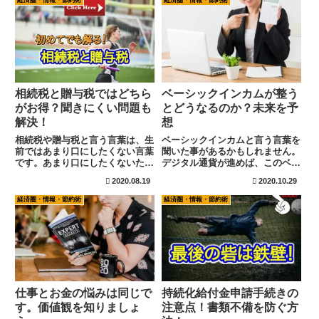
経済圏・情報・節約術
経済圏・情報・節約術
相続税と贈与税ではどちら
ベーシックインカムが整う
がお得？聞きにくい問題も
とどうなるのか？未来を予
解決！
想
相続税や贈与税と言う言葉は、生
ベーシックインカムと言う言葉を
前ではあまり口にしたくない言葉
聞いた事があるかもしれません。
です。あまり口にしたくないた
デジタル通貨が進めば、このベー
め、難しい問題だと感じている方
シックインカムも導入されるかも
2020.08.19
2020.10.29
も多く見えられるかもしれません
しれません。今後の未来を予測す
が、意外とシンプルです。仲の良
る上でも、このベーシックインカ
経済圏・情報・節約術
経済圏・情報・節約術
かった親族がトラブルを起こすの
ムも抑えて置く必要があります
もこの問題です。最低限の知識と
ね。
しては身に付けておきましょう。
仕事とお金の悩みは同じで
持続化給付金申請手続きの
す。価値観を知りましょ
注意点！書類不備を防ぐ方