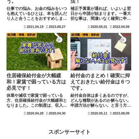
う。
法！
仕事での悩み、お金の悩みをいつ
補正予算案が通れば、いよいよ翌
も抱えているひとは、本を読んだ
日から申請が始まります。一番大
り人と合うことをおすすめしま
切な事は、間違いなく確実に申請
す。この２つの悩みは、両親の影
が受理される事ですね。全国で間
2021.04.19
2023.08.27
2020.05.01
2022.04.09
響を大きく受けます。根本的に解
違いが増えれば、それだけ全体で
決するためには、別の価値観を入
の遅延にも繋がりかねません。相
経済圏・情報・節約術
経済圏・情報・節約術
れる必要がありますよ。そのため
談する事は決して損にはなりませ
には本を読むことが一番速い。本
んよ。少し位の遠回りは必要な事
を読むというスキルを子供に身に
です。書類不備と受印はもう一度
付けさせることが成功への一番の
確認です。
近道ですね。
住居確保給付金が大幅緩
給付金のまとめ！確実に抑
和！家賃で困っている方は
えておきたい給付金は６つ
必見です！
です。
休業や減収で家賃で困っている
給付金自体は多くあるのですが、
方、住居確保給付金が大幅緩和と
どんな種類があるのか解らない。
なりました。この制度は、収入が
申請方法が解らない。と言う方は
基準額以下で貯金もない方に対し
少なくありません。最も抑えてお
2020.04.28
2020.04.30
2020.05.11
2023.08.09
て自治体が代わりに家賃を支払う
きたい給付金は6つです。この給
と言う制度です。給付金ですから
付金だけはしかりと抑え、自分が
返済の必要もありません。当然で
該当するものは申請の手続き準備
すが賃貸の方が対象です。持ち家
を進めましょう。
スポンサーサイト
の住宅ローンは適用外となりま