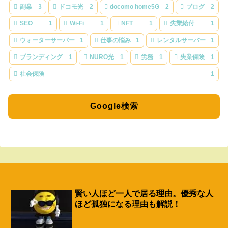
副業
3
ドコモ光
2
docomo home5G
2
ブログ
2
SEO
1
Wi-Fi
1
NFT
1
失業給付
1
ウォーターサーバー
1
仕事の悩み
1
レンタルサーバー
1
ブランディング
1
NURO光
1
労務
1
失業保険
1
社会保険
1
Google検索
賢い人ほど一人で居る理由。優秀な人
ほど孤独になる理由も解説！