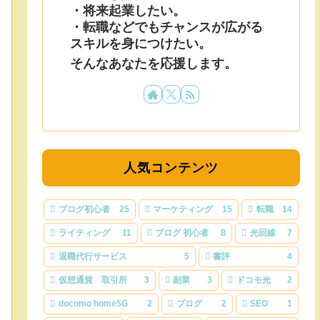
・将来起業したい。
・転職などでもチャンスが広がる
スキルを身につけたい。
そんなあなたを応援します。
人気コンテンツ
ブログ初心者
25
マーケティング
15
転職
14
ライティング
11
ブログ 初心者
8
光回線
7
退職代行サービス
5
書評
4
仮想通貨 取引所
3
副業
3
ドコモ光
2
docomo home5G
2
ブログ
2
SEO
1