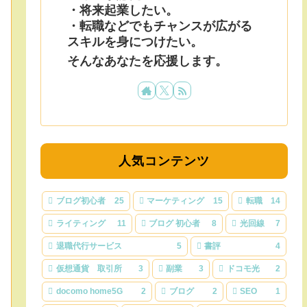
・将来起業したい。
・転職などでもチャンスが広がる
スキルを身につけたい。
そんなあなたを応援します。
人気コンテンツ
ブログ初心者
25
マーケティング
15
転職
14
ライティング
11
ブログ 初心者
8
光回線
7
退職代行サービス
5
書評
4
仮想通貨 取引所
3
副業
3
ドコモ光
2
docomo home5G
2
ブログ
2
SEO
1