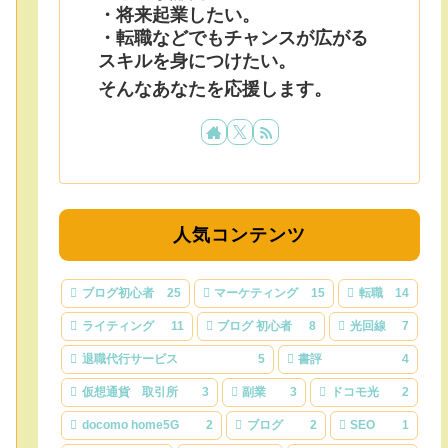
・将来起業したい。
・転職などでもチャンスが広がる
スキルを身につけたい。
そんなあなたを応援します。
人気コンテンツ
ブログ初心者
25
マーケティング
15
転職
14
ライティング
11
ブログ 初心者
8
光回線
7
退職代行サービス
5
書評
4
仮想通貨 取引所
3
副業
3
ドコモ光
2
docomo home5G
2
ブログ
2
SEO
1