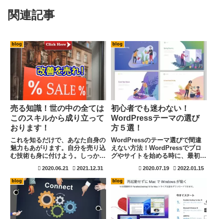
関連記事
blog
blog
売る知識！世の中の全ては
初心者でも迷わない！
このスキルから成り立って
WordPressテーマの選び
おります！
方５選！
これを知るだけで、あなた自身の
WordPressのテーマ選びで間違
魅力もあがります。自分を売り込
えない方法！WordPressでブロ
む技術も身に付けよう。しっかり
グやサイトを始める時に、最初に
と理解する事が出来れば、会社で
迷う事はテーマ選びです。無料テ
2020.06.21
2021.12.31
2020.07.19
2022.01.15
の評価にも表れて来ますよ。
ーマと有料テーマがありますが、
その違いは機能やサポートの充実
blog
blog
です。無料でも有料と同じ位の機
能を搭載したテーマも存在しま
す。選択を間違えると、後で予想
以上に苦労する結果にも繋がりま
す。