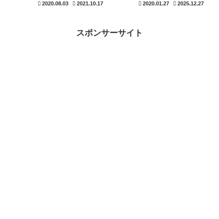
2020.08.03
2021.10.17
2020.01.27
2025.12.27
なりました。行動する時に最も大
本的な情報発信になります。基本
切な事は、何かをやめる事です。
ほど大切なことはありませんよ。
やることリストよりも、やめる事
これからSNSやインターネット
リストややらない事リストを作る
の世界で影響力を身に付けたいと
スポンサーサイト
と予想以上に進みます。
考えている場合には、一度はブロ
グにチャレンジして見ることをお
すすめします。