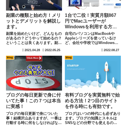
副業の種類と始め方！メリ
1台で二役！実質月額867
ットとデメリットを解説し
円でMacユーザーが
ます。
Windowsを利用する方
法！
副業を始めたいけど、どんなもの
自宅のパソコンはMacBookや
があるの？どうやって始めるの？
Appleシリーズを使っているけ
ということは良くあります。副業
ど、会社や学校ではWindowsと
自体が何か理解が出来ていない場
いうパターンは多いのではないで
2021.04.28
2022.05.25
2022.08.27
合もありますね。意外と副業は身
しょうか。特にリモート学習も増
近にあります。ここでは副業の種
えてお子様がパソコンの勉強に
blog
blog
類とメリットとデメリット、さら
Windowsを購入するのも考えも
には一部始め方も紹介していま
のですね。MacでWindowsを利
す。副業に興味があるかたは一度
用できればすべて解決！１台で二
覗いてみてください。
役の機能にできるソフトを紹介し
ます。
ブログの毎日更新で身に付
有料ブログを実質無料で始
いてた事！この７つは本当
める方法！2つ目のサイト
に実感！
を作る時にも有効です。
ブログの毎日更新で身についた
ブログはいつの時代にも必ずあり
事！結構沢山ありますが、一番は
ます。ブログの知識とスキルは
行動する時に何をしなければなら
SNSなどの分野でも使えるので
ないのかと言う事に気づける様に
インターネットの世界では最も基