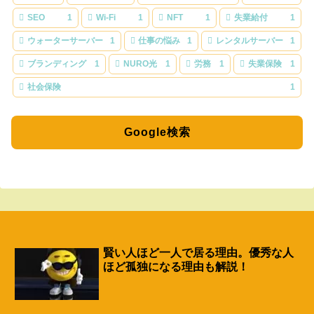
SEO
1
Wi-Fi
1
NFT
1
失業給付
1
ウォーターサーバー
1
仕事の悩み
1
レンタルサーバー
1
ブランディング
1
NURO光
1
労務
1
失業保険
1
社会保険
1
Google検索
賢い人ほど一人で居る理由。優秀な人
ほど孤独になる理由も解説！