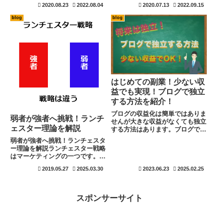
何か良くわからないというひとで
す。Googleがアルゴリズムをア
2020.08.23
2022.08.04
2020.07.13
2022.09.15
も大丈夫です。どのように考えた
ップデートする理由を知ってしま
ら良いのかもシンプルに説明しま
えば、次に行わなければならない
blog
blog
す。これからブログを始めたい。
事も明白に解ります。その場限り
SNSで影響力を持ちたい。何か
で対策を行なっても、３ヶ月後に
をはじめたいと考えているかたに
は使えなくなってしまいます。一
はおすすめです。物ではなくて人
番は、堅実にユーザー目線で更新
で考えることが大切です。
する事です。
はじめての副業！少ない収
益でも実現！ブログで独立
する方法を紹介！
ブログの収益化は簡単ではありま
弱者が強者へ挑戦！ランチ
せんが大きな収益がなくても独立
ェスター理論を解説
する方法はあります。ブログで副
業ができれば家計が助かるな〜。
弱者が強者へ挑戦！ランチェスタ
独立できれ自由な時間も増えて趣
ー理論を解説ランチェスター戦略
味や家族との時間も大切にできる
はマーケティングの一つです。マ
のに。でも、ブログで収益を上げ
ーケティングは簡単にいうと市場
るのは大変と思われているあな
2019.05.27
2025.03.30
2023.06.23
2025.02.25
全体の特徴であったり規模や動向
た。スキルを身に付けながら収益
の事ですね。様々な要素から顧客
に繋げて独立する方法と目安を紹
の動向やニーズ、価格などを分析
介します。
して行きます。ランチェスター
スポンサーサイト
戦...