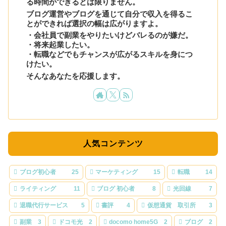
る時間ができるとは限りません。
ブログ運営やブログを通じて自分で収入を得るこ
とができれば選択の幅は広がりますよ。
・会社員で副業をやりたいけどバレるのが嫌だ。
・将来起業したい。
・転職などでもチャンスが広がるスキルを身につ
けたい。
そんなあなたを応援します。
人気コンテンツ
ブログ初心者
25
マーケティング
15
転職
14
ライティング
11
ブログ 初心者
8
光回線
7
退職代行サービス
5
書評
4
仮想通貨 取引所
3
副業
3
ドコモ光
2
docomo home5G
2
ブログ
2