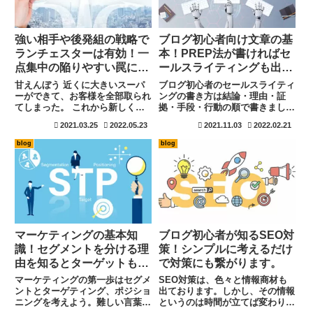
強い相手や後発組の戦略で
ブログ初心者向け文章の基
ランチェスターは有効！一
本！PREP法が書ければセ
点集中の陥りやすい罠には
ールスライティングも出来
注意！
る。
甘えんぼう 近くに大きいスーパ
ブログ初心者のセールスライティ
ーができて、お客様を全部取られ
ングの書き方は結論・理由・証
てしまった。 これから新しくビ
拠・手段・行動の順で書きましょ
ジネスを始めたい。でも、このま
う。難しいと思うかもしれません
2021.03.25
2022.05.23
2021.11.03
2022.02.21
までは営業を続けられないと不安
が、結論・理由・具体例・まとめ
なあなた。新しくなにかを始めた
の順で記事を書くPREP法で記事
blog
blog
いあなたへも効果的な方法がラン
を書く練習をしていれば、詳細の
チェスター戦略です。簡単に紹
内容を追加するだけで完成しま
介...
す。影響力を身につけると更に効
果大です。
マーケティングの基本知
ブログ初心者が知るSEO対
識！セグメントを分ける理
策！シンプルに考えるだけ
由を知るとターゲットも絞
で対策にも繋がります。
り込めます。
マーケティングの第一歩はセグメ
SEO対策は、色々と情報商材も
ントとターゲティング、ポジショ
出ております。しかし、その情報
ニングを考えよう。難しい言葉で
というのは時間が立てば変わりま