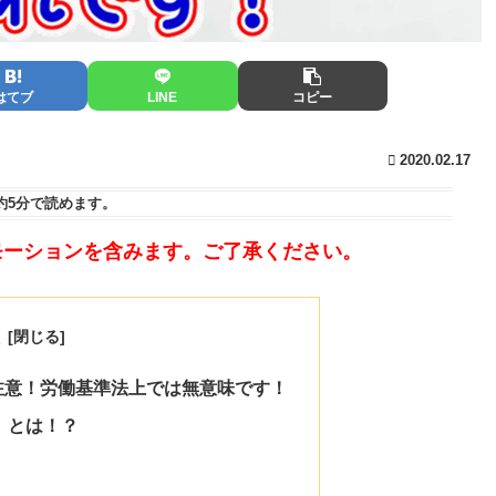
はてブ
LINE
コピー
2020.02.17
約5分
で読めます。
モーションを含みます。ご了承ください。
次
注意！労働基準法上では無意味です！
）とは！？