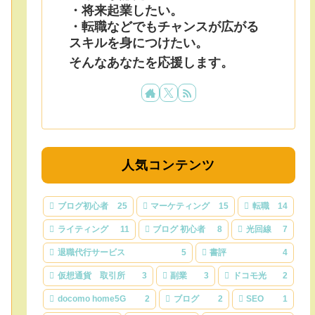
・将来起業したい。
・転職などでもチャンスが広がる
スキルを身につけたい。
そんなあなたを応援します。
人気コンテンツ
ブログ初心者
25
マーケティング
15
転職
14
ライティング
11
ブログ 初心者
8
光回線
7
退職代行サービス
5
書評
4
仮想通貨 取引所
3
副業
3
ドコモ光
2
docomo home5G
2
ブログ
2
SEO
1