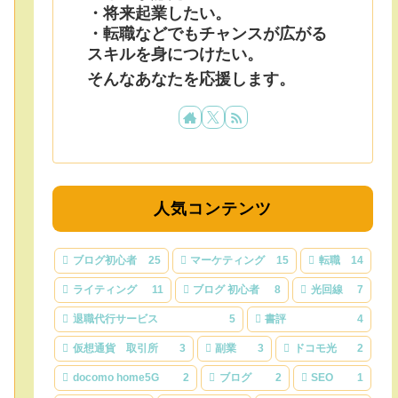
・将来起業したい。
・転職などでもチャンスが広がる
スキルを身につけたい。
そんなあなたを応援します。
人気コンテンツ
ブログ初心者
25
マーケティング
15
転職
14
ライティング
11
ブログ 初心者
8
光回線
7
退職代行サービス
5
書評
4
仮想通貨 取引所
3
副業
3
ドコモ光
2
docomo home5G
2
ブログ
2
SEO
1