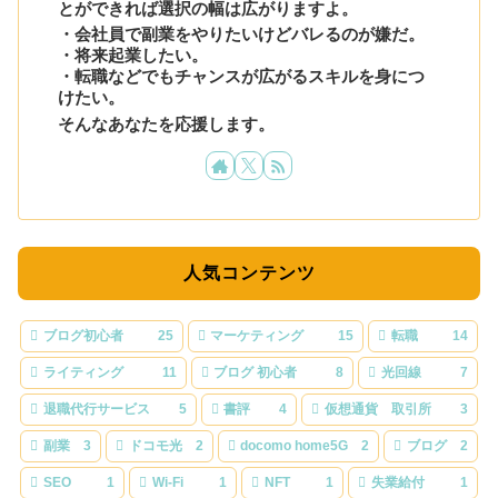
とができれば選択の幅は広がりますよ。
・会社員で副業をやりたいけどバレるのが嫌だ。
・将来起業したい。
・転職などでもチャンスが広がるスキルを身につ
けたい。
そんなあなたを応援します。
人気コンテンツ
ブログ初心者
25
マーケティング
15
転職
14
ライティング
11
ブログ 初心者
8
光回線
7
退職代行サービス
5
書評
4
仮想通貨 取引所
3
副業
3
ドコモ光
2
docomo home5G
2
ブログ
2
SEO
1
Wi-Fi
1
NFT
1
失業給付
1