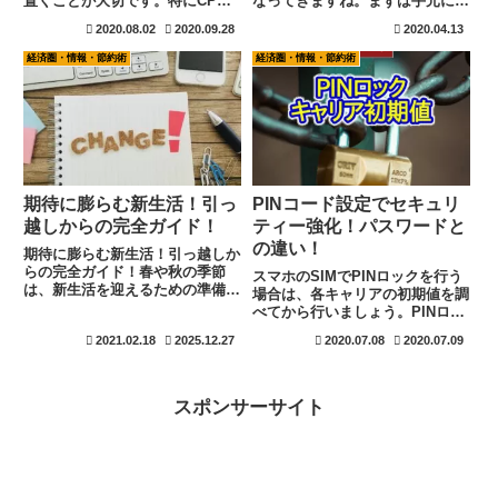
置くことが大切です。特にCPU
なってきますね。まずは手元に資
の事は知らない人から見ると軽視
金を残して生活を行うと言う事が
2020.08.02
2020.09.28
2020.04.13
しがちですね。スピードだけだと
最も大切な事です。生活基盤をし
思っている方も多く見えられます
っかりと作りながら今後に備えて
経済圏・情報・節約術
経済圏・情報・節約術
が、コア数とスレッド数を知る事
行きましょう。身近なところか
が重要です。これを知れば、用途
ら、無利子で貸してくれる所は沢
別で選ぶ事も可能ですよ。
山あります。
期待に膨らむ新生活！引っ
PINコード設定でセキュリ
越しからの完全ガイド！
ティー強化！パスワードと
の違い！
期待に膨らむ新生活！引っ越しか
らの完全ガイド！春や秋の季節
スマホのSIMでPINロックを行う
は、新生活を迎えるための準備、
場合は、各キャリアの初期値を調
これから新生活を迎える人にとっ
べてから行いましょう。PINロッ
ては、期待と夢が大きく膨らんん
クを掛けることで盗難や紛失でも
2021.02.18
2025.12.27
2020.07.08
2020.07.09
でいると思います。何度も転勤を
安全性は保たれますが、始めの初
重ねている私が、新生活の始め方
期値を知らないばかりに、自分で
から手順まで、段階を経て解説し
SIMをロックさせて使えなくなっ
ま...
てしまったと言う事案も増えてお
スポンサーサイト
ります。現在の番号で、各キャリ
アの初期値が必要になります。