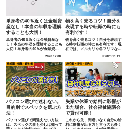
単身者の40％近くは金融資
物を高く売るコツ！自分を
産なし！本当の年収を理解
表現する時や転職の時にも
することも大切！
有利です！
単身者の40％近くは金融資産な
物を高く売るコツ！自分を表現す
し！本当の年収を理解することも
る時や転職の時にも有利です！現
大切！単身者の40％が金融資産
在では、メルカリや各フリマなど
がないと聞くと本当かな？と思わ
で要らなくなったものを売ったり
2020.12.08
2020.11.19
れる方も多いかもしれません。し
することが簡単に出来る様になり
かし、実際に単身者が増えている
ました。転売などで生計を立てて
経済圏・情報・節約術
経済圏・情報・節約術
現在で、この問題は大きくなって
いる人も多く見えられます。必要
おります。単身者と聞くと、ど
がないものをいつまでも持って
の...
い...
パソコン選びで迷わない。
失業や休業で給料に影響が
目的別でスペックを選ぶ方
出た場合、社会福祉協議会
法！
で貸付可能！
パソコン選びで間違えない方法
これから先、間違いなく自分の給
は、スペックの事も少しは知って
料に影響が出る方と言うのも多く