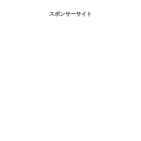
ません。解約金や違約金がない光
ます。会社は投資に対して利益を
回線の紹介と、実際に回線を利用
作ることが出来ているかが大きな
する時に大切にすることも解説し
ポイントです。成長する企業は必
スポンサーサイト
ています。結論は、違約金が発生
ず最終的に利益を発生させます。
しても、ポイント還元で問題はな
会社の財務事情を知れば、必ず解
くなります。
ります。