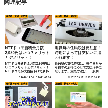
関連記事
経済圏・情報・節約術
経済圏・情報・節約術
NTTドコモ新料金月額
退職時の住民税は要注意！
2,980円はいつ？メリット
時期によっては支払いに追
とデメリット！
われます！
NTTドコモ新料金月額2,980円は
住民税の支払時期は、毎年６月か
いつ？メリットとデメリット！
ら前年の所得に応じて支払う事に
NTTドコモが大幅値下げで新料金
なります。支払方法は、一般的な
プランを発表しました！月額は、
普通徴収と会社からの特別徴収に
2020.12.04
2021.05.08
2020.09.17
2020.10.12
なんと2,980円です！凄い！と思
分かれます。退職時には大きな請
うかたも見えられるかもしれませ
求にも繋がり兼ねません。普段か
経済圏・情報・節約術
経済圏・情報・節約術
んが今まで、何だったのでしょう
らふるさと納税などの節税対策を
か。。と率直に思われ...
行っておくのも良いですよ。