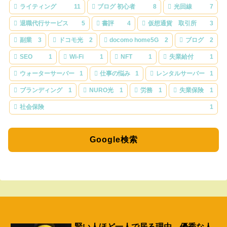
ライティング
11
ブログ 初心者
8
光回線
7
退職代行サービス
5
書評
4
仮想通貨 取引所
3
副業
3
ドコモ光
2
docomo home5G
2
ブログ
2
SEO
1
Wi-Fi
1
NFT
1
失業給付
1
ウォーターサーバー
1
仕事の悩み
1
レンタルサーバー
1
ブランディング
1
NURO光
1
労務
1
失業保険
1
社会保険
1
Google検索
賢い人ほど一人で居る理由。優秀な人