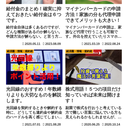
給付金のまとめ！確実に抑
マイナンバーカードの申請
えておきたい給付金は６つ
方法！家族の分も代理申請
です。
できてメリットも大きい！
給付金自体は多くあるのですが、
マイナンバーカードの申請は、家
どんな種類があるのか解らない。
族など代理で行うことも可能で
申請方法が解らない。と言う方は
す。外出を控えていたりスマホを
少なくありません。最も抑えてお
持っていない高齢者でも同居家族
2020.05.11
2023.08.09
2021.03.19
2022.08.24
きたい給付金は6つです。この給
や帰省の時にでも安心して申請を
付金だけはしかりと抑え、自分が
済ませることができます。申請は
経済圏・情報・節約術
経済圏・情報・節約術
該当するものは申請の手続き準備
代理で出来ますが受取は本人が市
を進めましょう。
町村自治体へ行く必要がありま
す。マイナンバーのポイント取得
もスマホがないとキャッシュカー
ドが必要になるので注意！
光回線のおすすめ！年数縛
株式用語！５つの項目だけ
りよりも大切なものを解説
知っていれば未来は開けま
します。
す！
光回線を契約するときや解約する
副業で株式を行おうと考えている
時に、どうしても違約金や解約金
方で難しい言葉に悩んでいる方も
のハードルを高く感じてしまいま
見えられるかもしれませんが、５
すね。では、解約金や違約金がな
つの魔法の言葉を覚えるだけで会
2021.07.01
2021.08.28
2020.06.25
2020.10.14
い光回線を選べば全く問題はあり
社を理解する事が出来る様になり