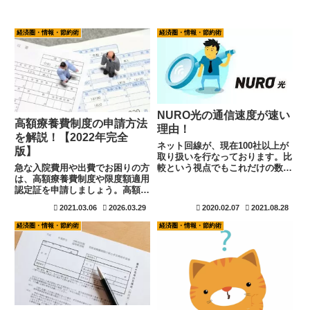
経済圏・情報・節約術
経済圏・情報・節約術
NURO光の通信速度が速い
高額療養費制度の申請方法
理由！
を解説！【2022年完全
ネット回線が、現在100社以上が
版】
取り扱いを行なっております。比
急な入院費用や出費でお困りの方
較という視点でもこれだけの数が
は、高額療養費制度や限度額適用
あると選び難い、判断が難しいと
認定証を申請しましょう。高額療
言うのが実情ですね。その中で特
養費制度は、一度支払いを済ませ
色を出し、回線スピードに徹底し
2021.03.06
2026.03.29
2020.02.07
2021.08.28
てしまっているため、申請をしな
て拘っているのがNURO光です。
いと減額が出来なくなってしまい
ソフトバンクとのセット割りはお
経済圏・情報・節約術
経済圏・情報・節約術
ます。期限もあるため、申請を忘
得です。
れるということが無い様に注意し
ましょう。意外と簡単に申請でき
ますよ。