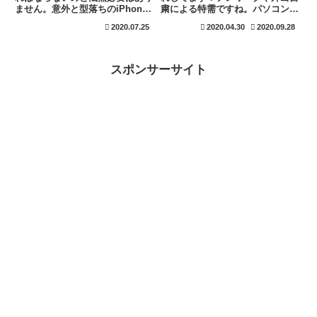
ません。意外と型落ちのiPhone
粛による特需ですね。パソコンの
でも十分です。iPhone6以降なら
選び型や購入方法の紹介をしてお
2020.07.25
2020.04.30
2020.09.28
120万画素の解像度があります。
ります。これからは、リモート学
しかも、マイクのノイズキャンセ
習も多くなるため学校でも需要が
ラーも超優秀です。室内でも室外
高まっております。インターネッ
でも殆ど対応出来ます。室外で騒
ト環境を充実させる事は、早めに
スポンサーサイト
音に気になる場合は、オーディオ
行なっておいても損はありません
インターフェイスを付けましょ
よ！
う！