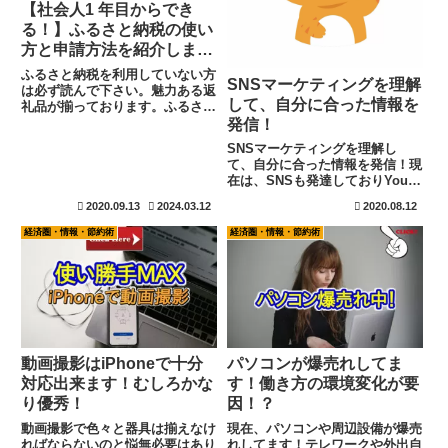
【社会人1 年目からでき
る！】ふるさと納税の使い
方と申請方法を紹介しま
す。
ふるさと納税を利用していない方
SNSマーケティングを理解
は必ず読んで下さい。魅力ある返
して、自分に合った情報を
礼品が揃っております。ふるさと
納税は簡単に言うと、2,000円で
発信！
返礼品を購入。差額分が翌年の税
SNSマーケティングを理解し
金から控除と言うイメージです。
て、自分に合った情報を発信！現
申請方法も簡単なので是非利用し
在は、SNSも発達しておりYou
ましょう。
TubeLINETwitterインスタグラム
2020.09.13
2024.03.12
2020.08.12
Facebookと様々なものがありま
す。SNSで情報発信をする時、
経済圏・情報・節約術
経済圏・情報・節約術
正直どのコンテンツが良いのか迷
ってしま...
動画撮影はiPhoneで十分
パソコンが爆売れしてま
対応出来ます！むしろかな
す！働き方の環境変化が要
り優秀！
因！？
動画撮影で色々と器具は揃えなけ
現在、パソコンや周辺設備が爆売
ればならないのと悩無必要はあり
れしてます！テレワークや外出自