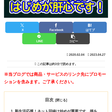
X
Facebook
はてブ
LINE
コピー
2020.02.04
2023.04.27
この記事は
約3分
で読めます。
※当ブログでは商品・サービスのリンク先にプロモー
ションを含みます。ご了承ください。
目次
新生活応援！ネット回線は始めが重要です。損を