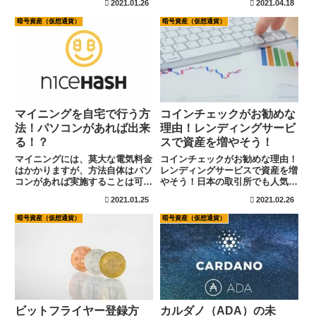
2021.01.26
2021.04.18
が、徐々に人気を高めておりま
良く理解しておくことが必要で
す。コインチェックでも、
す。難しくありません。ポイント
暗号資産（仮想通貨）
暗号資産（仮想通貨）
EngineというNFTを1月26日から
を絞り解説します。
取り扱うと...
マイニングを自宅で行う方
コインチェックがお勧めな
法！パソコンがあれば出来
理由！レンディングサービ
る！？
スで資産を増やそう！
マイニングには、莫大な電気料金
コインチェックがお勧めな理由！
はかかりますが、方法自体はパソ
レンディングサービスで資産を増
コンがあれば実施することは可能
やそう！日本の取引所でも人気の
です。あとはアプリをダウンロー
高いコインチェックですが、コイ
2021.01.25
2021.02.26
ドするだけですね。しかし、パソ
ンチェックには持っている仮想通
コンのスペック次第では動かなか
貨を貸し出しする機能のレンディ
暗号資産（仮想通貨）
暗号資産（仮想通貨）
ったり、古いモデルだとアプリ自
ングサービスがあります。このレ
体が対応して居ない場合もあるた
ンディングサービスとはどの様
めに注意が必要です。
な...
ビットフライヤー登録方
カルダノ（ADA）の未