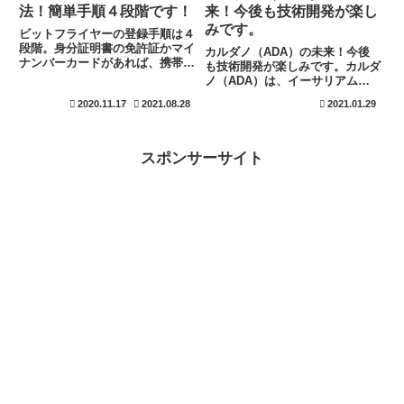
法！簡単手順４段階です！
来！今後も技術開発が楽し
みです。
ビットフライヤーの登録手順は４
段階。身分証明書の免許証かマイ
カルダノ（ADA）の未来！今後
ナンバーカードがあれば、携帯一
も技術開発が楽しみです。カルダ
つで行えます。基本的にはコイン
ノ（ADA）は、イーサリアムの
チェックやビットバンクも同じ方
創設にも関わったチャールズ・ホ
2020.11.17
2021.08.28
2021.01.29
法で登録出来ます。口座自体はそ
スキンソンが開発に携わりまし
のまで出来ます。運用は身分証明
た。イーサリアムは、分散型金融
書の確認が取れてからです。多く
では既に知名度も高く、DeFiな
の時間は掛かりません。
どで人気も上昇しております
スポンサーサイト
が、...