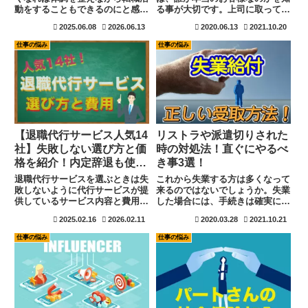
動をすることもできるのにと感じ
る事が大切です。上司に取って部
ているあなた。健康保険に加入し
下はお客様です。そのお客様に失
2025.06.08
2026.06.13
2020.06.13
2021.10.20
ていた場合は傷病手当金を受給す
礼な態度を取れば、部下は直接の
ることもできるかもしれません
顧客にも失礼な態度を取ります。
仕事の悩み
仕事の悩み
よ。併用できれば最大2年6ヵ月
自分の行動は部下の行動として落
給付が受けられます。申請期限、
とし込まれます。お客様の事をし
必要書類、注意点までをわかりや
っかりと知りましょう
すく解説。妊娠・病気などの理由
も対応。
【退職代行サービス人気14
リストラや派遣切りされた
社】失敗しない選び方と価
時の対処法！直ぐにやるべ
格を紹介！内定辞退も使え
き事3選！
ます。
退職代行サービスを選ぶときは失
これから失業する方は多くなって
敗しないように代行サービスが提
来るのではないでしょうか。失業
供しているサービス内容と費用を
した場合には、手続きは確実に行
理解してから選びましょう。退職
いましょう。これを行うだけで生
2025.02.16
2026.02.11
2020.03.28
2021.10.21
代行サービスは弁護士が所属して
活は一変します。少しでも負担が
運営を行っている弁護士法人や労
少なく次のステージに向かう事は
仕事の悩み
仕事の悩み
働組合が運営を行っている団体で
大切ですね。妥協をして次を決め
もサービス内容と費用も大きく違
ると更に後悔する事にもなりま
います。あなたにあった内容で失
す。
敗しない退職代行サービスの選び
方を紹介します。