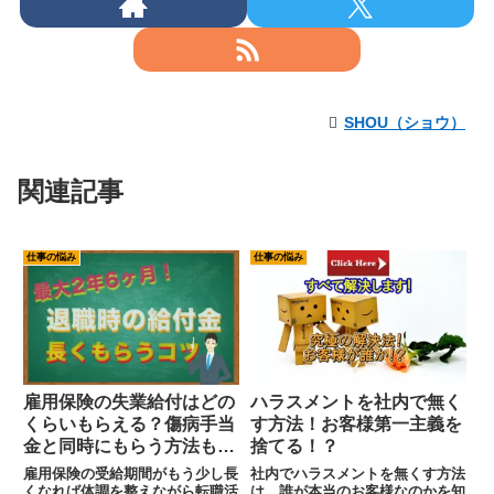
SHOU（ショウ）
関連記事
仕事の悩み
仕事の悩み
雇用保険の失業給付はどの
ハラスメントを社内で無く
くらいもらえる？傷病手当
す方法！お客様第一主義を
金と同時にもらう方法も紹
捨てる！？
介します。
雇用保険の受給期間がもう少し長
社内でハラスメントを無くす方法
くなれば体調を整えながら転職活
は、誰が本当のお客様なのかを知