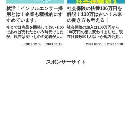
就活！インフルエンサー採
社会保険の扶養106万円を
用とは！企業も積極的にす
解説！130万は古い！未来
すめています。
の働き方も考える！
今までは商品を開発して良いもの
社会保険の加入は130万円から
であれば売れたという時代でした
106万円の壁に変わりました。現
が、現在は良いものの定義が大き
在社員数501人以上か地方公共団
く変わってきています。影響力を
体に関係する事業所は106万円で
2019.12.05
2021.11.15
2021.06.21
2021.10.18
持つとマーケティングにも活かせ
社会保険に加入することが出来ま
るようになります。インフルエン
す。言い方を変えると、扶養を外
サー採用はこのメリットを活かせ
れるということですね。2022年
る人材を集めています。これから
には社員数101人、2024年には社
スポンサーサイト
インフルエンサーを目指すかたも
員数51人に拡大されるので、い
エンゲージメント率を高めること
まから準備を進めましょう。
から始めよう。