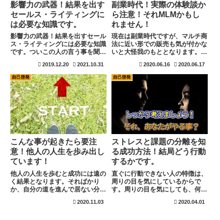
影響力の武器！結果を出す
副業時代！実際の体験談か
セールス・ライティングに
ら注意！それMLMかもし
は必要な知識です。
れません！
影響力の武器！結果を出すセール
現在は副業時代ですが、マルチ商
ス・ライティングには必要な知識
法に近い形での販売も気が付かな
です。ついこの人の言う事を聞い
いと大怪我のもととなります。少
てしまったり、この人は信用でき
し前にマルチだけど商品は本当に
2019.12.20
2021.10.31
2020.06.16
2020.06.17
ると思って行動を共にしてしまう
いいからと言われた事もありま
方は多く見えられます。このつい
す。誘い方も進化してる印象を受
自己啓発
自己啓発
動いてしまう。行動してしまうと
けました。知識を知る事で自分を
言う行為には原則があります。
抑制する事も可能です。良く使わ
し...
れる手口は知って置きましょう！
こんな事が起きたら要注
ストレスと課題の分離を知
意！他人の人生を歩み出し
る成功方法！結局どう行動
ています！
するかです。
他人の人生を歩むと成功には遠の
直ぐに行動できない人の特徴は、
く結果となります。そればかり
周りの目を気にしているからで
か、自分の道を進んで居ない分で
す。周りの目を気にしても、何の
成長も止まってしまいます。スト
意味もありません。最終的にはど
2020.11.03
2020.04.01
レスも大きくなりますね。気がつ
の様に行動したかです。成功して
けば他人の人生を歩んでいるとい
も失敗しても、自分で考え行動し