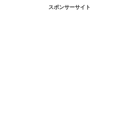
う事も、決して無い訳ではありま
た時には、必ず次のステージが見
せん。遠回りせずに自分の道を進
えて来ます。次へのステップを考
スポンサーサイト
みましょう。
え行動しましょう。