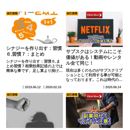
自己啓発
自己啓発
シナジーを作り出す：習慣
サブスクはシステムにこそ
６,習慣７：まとめ
価値がある！動画やレンタ
シナジーを作り出す：習慣６,ま
ル全て同じ！
とめ習慣７相乗効果記述の上では
現在は多くのものがサブスクリプ
簡単な事です、足し算より掛け算
ションとして利用する事が可能と
ですね。協力する事で、個々の力
なっております。これは時代の流
を足した時よりも大きな力を生み
れから次から次へと新しいものが
出す事が最も重要です。私は、こ
2019.06.12
2020.02.10
2020.06.14
出て来るため、世の中の流れとし
れには長所を活かす事が絶対不可
てはサブスクで購入を行わずに最
欠であると考えております。説
自己啓発
自己啓発
新のものを使い続けると言うのが
明...
賢いと言うのが考えの一つです。
これから時代は更に早くなるた
め、サブスクの時代も加速すると
思いますよ。