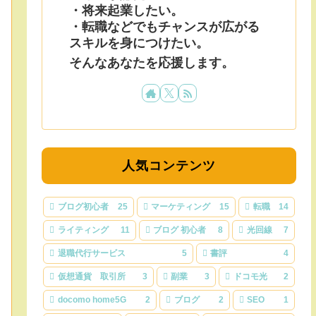
・将来起業したい。
・転職などでもチャンスが広がる
スキルを身につけたい。
そんなあなたを応援します。
人気コンテンツ
ブログ初心者
25
マーケティング
15
転職
14
ライティング
11
ブログ 初心者
8
光回線
7
退職代行サービス
5
書評
4
仮想通貨 取引所
3
副業
3
ドコモ光
2
docomo home5G
2
ブログ
2
SEO
1