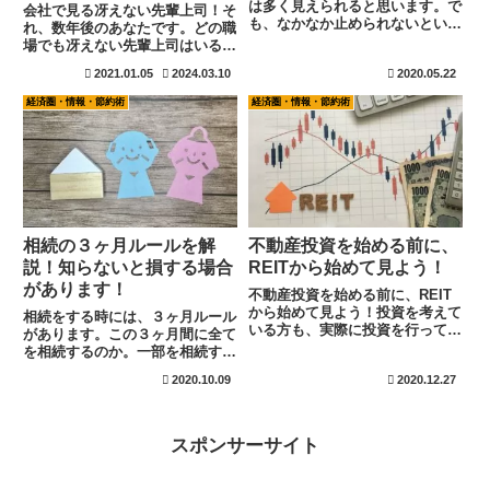
は多く見えられると思います。で
会社で見る冴えない先輩上司！そ
も、なかなか止められないという
れ、数年後のあなたです。どの職
方は、喫煙欲求がどこから来てい
場でも冴えない先輩上司はいるも
るのかを知るだけで意外な解決方
のです。本人自体は自分が冴えな
2021.01.05
2024.03.10
2020.05.22
法を知る事もできるかもしれませ
いと気づいていないひとも見えら
んね。喫煙欲求は、気持ちの変化
れますね。 会社が悪い。 部署が
経済圏・情報・節約術
経済圏・情報・節約術
から大きくなります。この気持の
悪い。言い出せばきりがありませ
変化を敏感に察しましょう。
んが、本人自身は気にもしてい...
相続の３ヶ月ルールを解
不動産投資を始める前に、
説！知らないと損する場合
REITから始めて見よう！
があります！
不動産投資を始める前に、REIT
から始めて見よう！投資を考えて
相続をする時には、３ヶ月ルール
いる方も、実際に投資を行ってい
があります。この３ヶ月間に全て
る方でも不動産投資は高額な費用
を相続するのか。一部を相続する
も発生するために、一番遠い存在
のか。更には全て放棄するのかを
2020.10.09
2020.12.27
になっている方も多く見えられま
決めなければなりません。相続内
す。所得の原則 給料所得 事業所
容が解っている身内であれば問題
得 不動産所得 配当及び利...
ないと思いますが、遠い親戚など
から手紙などで通知が来た場合は
スポンサーサイト
要注意です。しっかりと調べて確
認を取りましょう！