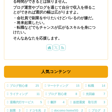
る時間ができるとは限りません。
ブログ運営やブログを通じて自分で収入を得るこ
とができれば選択の幅は広がりますよ。
・会社員で副業をやりたいけどバレるのが嫌だ。
・将来起業したい。
・転職などでもチャンスが広がるスキルを身につ
けたい。
そんなあなたを応援します。
人気コンテンツ
ブログ初心者
25
マーケティング
15
転職
14
ライティング
11
ブログ 初心者
8
光回線
7
退職代行サービス
5
書評
4
仮想通貨 取引所
3
副業
3
ドコモ光
2
docomo home5G
2
ブログ
2