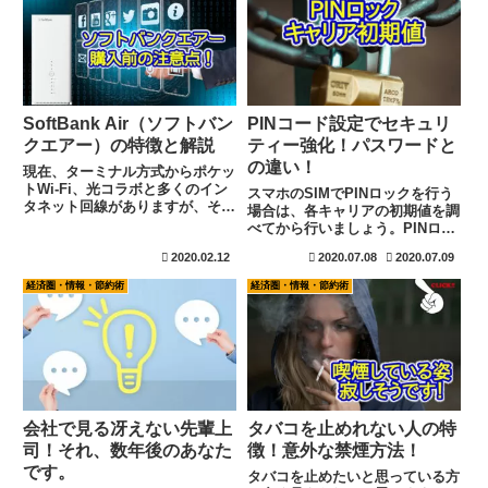
SoftBank Air（ソフトバン
PINコード設定でセキュリ
クエアー）の特徴と解説
ティー強化！パスワードと
の違い！
現在、ターミナル方式からポケッ
トWi-Fi、光コラボと多くのイン
スマホのSIMでPINロックを行う
タネット回線がありますが、その
場合は、各キャリアの初期値を調
中でもソフトバンク薦めている
べてから行いましょう。PINロッ
SoftBank Air（ソフトバンクエア
クを掛けることで盗難や紛失でも
2020.02.12
2020.07.08
2020.07.09
ー）は便利ではありますが一長一
安全性は保たれますが、始めの初
短ですね。良く知ってから決める
期値を知らないばかりに、自分で
経済圏・情報・節約術
経済圏・情報・節約術
事は大切です。
SIMをロックさせて使えなくなっ
てしまったと言う事案も増えてお
ります。現在の番号で、各キャリ
アの初期値が必要になります。
会社で見る冴えない先輩上
タバコを止めれない人の特
司！それ、数年後のあなた
徴！意外な禁煙方法！
です。
タバコを止めたいと思っている方