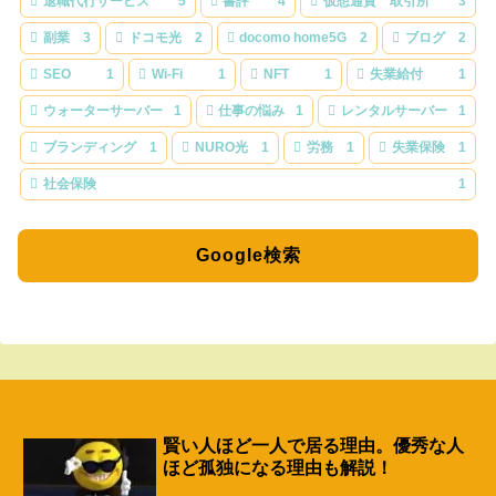
退職代行サービス
5
書評
4
仮想通貨 取引所
3
副業
3
ドコモ光
2
docomo home5G
2
ブログ
2
SEO
1
Wi-Fi
1
NFT
1
失業給付
1
ウォーターサーバー
1
仕事の悩み
1
レンタルサーバー
1
ブランディング
1
NURO光
1
労務
1
失業保険
1
社会保険
1
Google検索
賢い人ほど一人で居る理由。優秀な人
ほど孤独になる理由も解説！