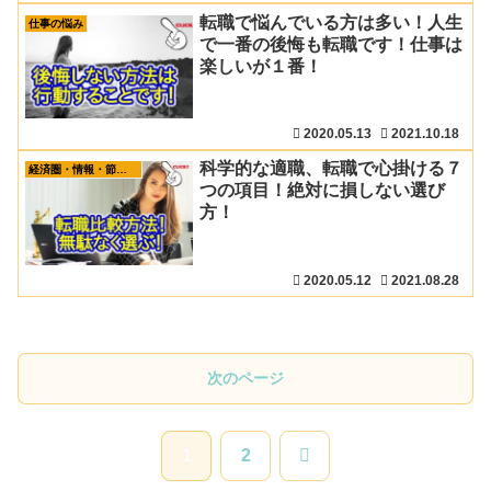
転職で悩んでいる方は多い！人生
仕事の悩み
で一番の後悔も転職です！仕事は
楽しいが１番！
2020.05.13
2021.10.18
科学的な適職、転職で心掛ける７
経済圏・情報・節約術
つの項目！絶対に損しない選び
方！
2020.05.12
2021.08.28
次のページ
次
1
2