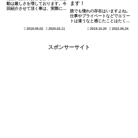
ます！
動は厳しさを増しております。今
回紹介させて頂く事は、実際に経
誰でも憧れの存在はいますよね。
験させて頂いた事で、後の考える
仕事やプライベートなどでエリー
と人事採用と恋愛は非常に似てい
トは違うなと感じたことはたくさ
ると感じます。共通する項目も多
んあるのではないでしょうか。も
い為、是非参考にして下さい。
2019.09.02
2020.02.11
2019.10.20
2022.06.24
しあなたが憧れの存在に近づきた
い。周りから憧れるような尊敬さ
れた存在になりたいと思っている
のなら自分自身にある隠れた才能
スポンサーサイト
を見つけることが一番の早道で
す。自分自身の才能と魅力を気付
いてもらおう。