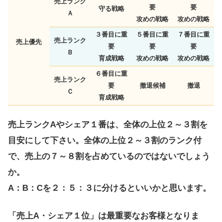
売上ランク
要
要
守る戦略
Ａ
攻めの戦略
攻めの戦略
３番目に重
５番目に重
７番目に重
売上ランク
売上優先
要
要
要
Ｂ
育成戦略
攻めの戦略
攻めの戦略
６番目に重
売上ランク
要
撤退候補
撤退
Ｃ
育成戦略
売上ランクAやシェア１番は、全体の上位２～３割を
目安にして下さい。全体の上位２～３割のランク付
で、売上の７～８割を占めているのではないでしょう
か。
A：B：Cを２：５：３に分けるといいかと思います。
「売上A・シェア１位」は最重要なお客様となりま