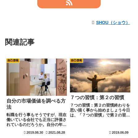
SHOU（ショウ）
関連記事
自己啓発
自己啓発
７つの習慣：第２の習慣
自分の市場価値を調べる方
７つの習慣：第２の習慣終わりを
法
思い描く事から始めましょう今日
転職を行う事もそうですが、現在
は、「７つの習慣」で第２の習
働いている会社でも正当に評価さ
慣、「終わりを思い描く事から始
れているのだろうか。自分の年収
める。」について説明したいと思
は妥当なのだろうかと感じた事は
います。結論から言うと、「自分
2019.08.30
2021.08.28
2019.06.09
ありませんか？簡単に、現在の自
のなりたい姿」を書いて見て下さ