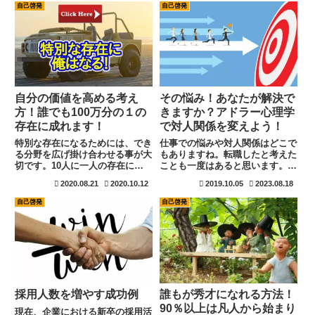
分の市場価値を知る方法をお教え
い。そんなに大がかりなものでな
自己啓発
自己啓発
致します。現在の市場価値を考え
く...
ると年収が一番イメージし易いと
思います。
自分の価値を高める考え
その悩み！あなたが解決で
方！誰でも100万分の１の
きますか？アドラー心理学
存在に成れます！
で対人関係を変えよう！
特別な存在になるためには、でき
仕事での悩みや対人関係はどこで
る分野を広げ掛け合わせる事が大
もありますね。転職したと考えた
切です。10人に一人の存在にな
ことも一度はあると思います。そ
る事が出来れば、その項目を増や
んな時はこの一冊を読んで見まし
2020.08.21
2020.10.12
2019.10.05
2023.08.18
す事で100人に一人になることも
ょう。アドラー心理学の「嫌われ
可能です。100人に一人の存在に
る勇気」です。この本を読むと人
自己啓発
自己啓発
なれれば、２つの項目で100人に
間関係が解決するだけでなく、自
一人の存在になると、掛け合わせ
分自身が過去を振り返らずに未来
て1万人に一人の存在になれま
に見けて歩んでいけるようになり
す。堀江貴文氏はこれを多動力と
ます。副業など時間を作りたいと
呼びます。
きにも効果的です。
採用人数を増やす成功例
誰もが秀才になれる方法！
90％以上は凡人から始まり
現在、企業における新卒の採用活