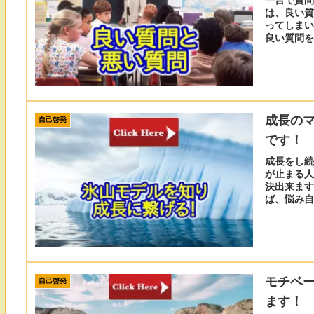
は、良い質
ってしまい
良い質問を
ょう。
成長の
自己啓発
です！
成長をし続
が止まる人
決出来ます
ば、悩み自
う
モチベ
自己啓発
ます！