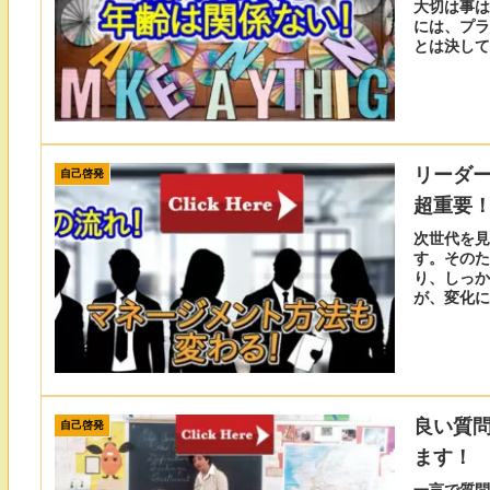
大切は事は
には、プラ
とは決して
リーダ
自己啓発
超重要
次世代を見
す。そのた
り、しっか
が、変化に
欠です。
良い質
自己啓発
ます！
一言で質問