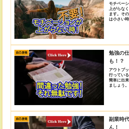
モチベーシ
上がらなく
ます。その
は小さい時
て見ましょ
勉強の
自己啓発
も！？
アウトプッ
行っている
簡単に出来
ましょう。
副業時代
自己啓発
ん！