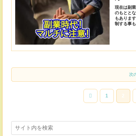
現在は副業
のもととな
もあります
制する事も
次
前
1
2
へ