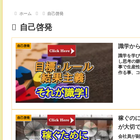
ホーム
自己啓発
自己啓発
識学か
自己啓発
識学を学び
し思考の癖
事で生産性
作る事、コ
が大切です
稼ぐの
自己啓発
が大切
会社員が副