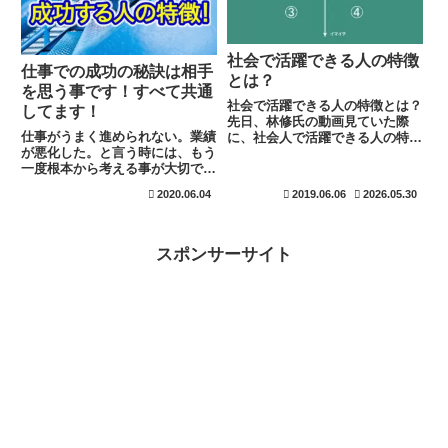
じる時間の作り方を紹介していま
と大きくは変わりません。リスク
す。
の取り方を解説します
社会で活躍できる人の特徴
仕事での成功の秘訣は相手
とは？
を思う事です！すべて共通
社会で活躍できる人の特徴とは？
してます！
先日、林修氏の動画見ていた際
仕事がうまく進められない。業績
に、社会人で活躍できる人の特徴
が悪化した。と言う時には、もう
と題し説明されておりました。内
一度根本から考える事が大切で
容は東大生を題材に上げておりま
す。その考えというのは、相手の
したが、説得力のあるもので東大
2020.06.04
2019.06.06
2026.05.30
事を考えているのかと言う事です
生だけでなく、他の分野でも当て
ね。ビジネスでは必ず相手が存在
はまるなぁ～と感じたので紹介し
します。相手を満たす事ができな
ま...
ければ、いつまで立っても結果は
スポンサーサイト
出ません。相手が誰なのかを知
り、知った上で対応策を考えて進
めましょう。