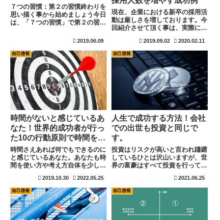
採用人数を増やす成功例
７つの習慣：第２の習慣終わりを
現在、企業における新卒の採用活
思い描く事から始めましょう今日
動は厳しさを増しております。今
は、「７つの習慣」で第２の習
回紹介させて頂く事は、実際に経
慣、「終わりを思い描く事から始
験させて頂いた事で、後の考える
める。」について説明したいと思
2019.06.09
2019.09.02
2020.02.11
と人事採用と恋愛は非常に似てい
います。結論から言うと、「自分
ると感じます。共通する項目も多
のなりたい姿」を書いて見て下さ
自己啓発
自己啓発
い為、是非参考にして下さい。
い。そんなに大がかりなものでな
く...
時間がないと感じているあ
人生で成功する方法！会社
なた！世界的成功者が行っ
での出世も投資と同じで
た10の行動原則で時間を作
す。
ろう！
時間さえあれば何でもできるのに
投資はリスクが高いと言われ躊躇
と感じているあなた。あなたも時
しているひとは沢山いますが、世
間を使い方や考え方自体を少し変
界の富豪はすべて投資を行ってお
えるだけで劇的に時間を作れるよ
ります。言い換えれる、投資を行
2019.10.30
2022.05.25
2021.06.25
うになるかもしれません。この記
わない限り大きな資産は作れない
事では世界的な成功者が行ってい
ということです。投資に最も確実
自己啓発
自己啓発
る10の行動を普段何気なく行っ
なのが自己投資ですね。自己投資
てしまっていることと比較して、
は失敗をしても経験という財産が
何か挑戦したり人生を何倍にも感
残ります。資産投資も、自己投資